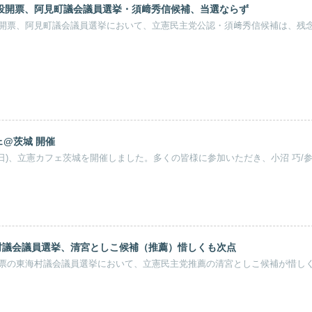
2日投開票、阿見町議会議員選挙・須﨑秀信候補、当選ならず
2日投開票、阿見町議会議員選挙において、立憲民主党公認・須﨑秀信候補は、残
フェ@茨城 開催
5日(日)、立憲カフェ茨城を開催しました。多くの皆様に参加いただき、小沼 巧/参議
海村議会議員選挙、清宮としこ候補（推薦）惜しくも次点
9日投票の東海村議会議員選挙において、立憲民主党推薦の清宮としこ候補が惜し