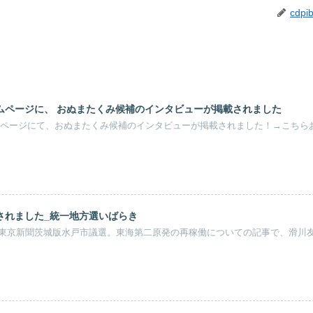
cdpib
ムページに、 おぬまたくみ候補のインタビューが掲載されました
ページにて、おぬまたくみ候補のインタビューが掲載されました！→こちら
されました_統一地方選いばらき
3日 東京新聞茨城版水戸市議選。東海第二原発の再稼働についての記事で、滑川