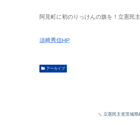
阿見町に初のりっけんの旗を！立憲民
須﨑秀信HP
アーカイブ
立憲民主党茨城県総支