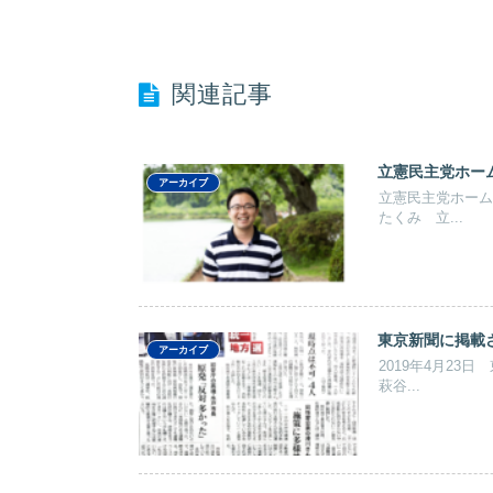
関連記事
立憲民主党ホー
アーカイブ
立憲民主党ホーム
たくみ 立...
東京新聞に掲載
アーカイブ
2019年4月2
萩谷...