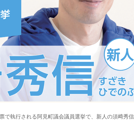
投開票で執行される阿見町議会議員選挙で、新人の須﨑秀