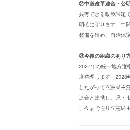
②中道改革連合・公
共有できる政策課題
明確に守ります。中間
整備を進め、自治体
③今後の組織のあり
2027年の統一地方
度整理します。202
したがって立憲民主
連合と連携し、県・
、今まで通り立憲民