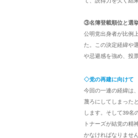
て、説得力を欠く結
③名簿登載順位と選
公明党出身者が比例
た。この決定経緯や
や忌避感を強め、投
◇党の再建に向けて
今回の一連の経緯は
蔑ろにしてしまった
します。そして39名
トナーズが結党の精
かなければなりませ