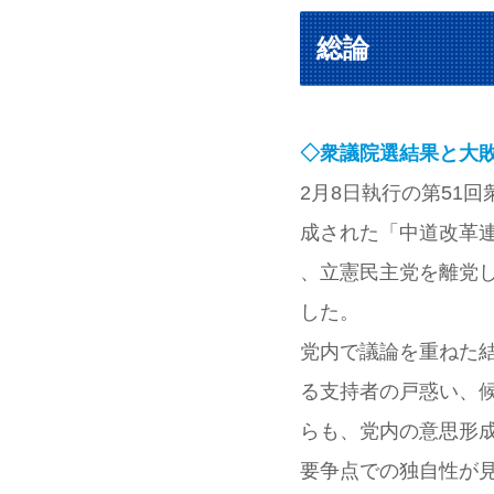
総論
◇衆議院選結果と大
2月8日執行の第51
成された「中道改革
、立憲民主党を離党し
した。
党内で議論を重ねた
る支持者の戸惑い、
らも、党内の意思形
要争点での独自性が