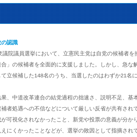
敗の認識
回衆議院議員選挙において、立憲民主党は自党の候補者を
連合」の候補者を全面的に支援しました。しかし、急な
て立候補した148名のうち、当選したのはわずか21名
結果、中道改革連合の結党過程の拙速さ、説明不足、基
候補者処遇への不信などについて厳しい反省が共有され
成が可視化されなかったこと、新党や投票の意義が分か
見えにくかったことなどが、選挙の敗因として指摘され