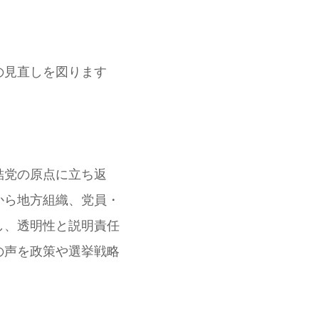
の見直しを図ります
結党の原点に立ち返
から地方組織、党員・
し、透明性と説明責任
の声を政策や選挙戦略