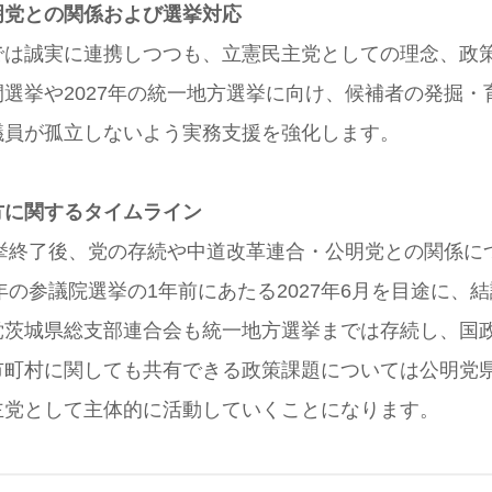
明党との関係および選挙対応
では誠実に連携しつつも、立憲民主党としての理念、政
選挙や2027年の統一地方選挙に向け、候補者の発掘・
議員が孤立しないよう実務支援を強化します。
方に関するタイムライン
選挙終了後、党の存続や中道改革連合・公明党との関係に
8年の参議院選挙の1年前にあたる2027年6月を目途に、
党茨城県総支部連合会も統一地方選挙までは存続し、国
市町村に関しても共有できる政策課題については公明党
主党として主体的に活動していくことになります。