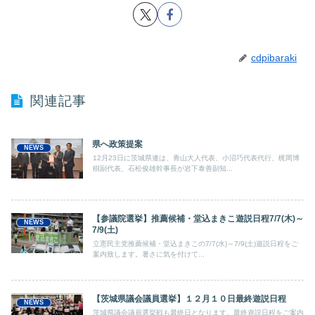
cdpibaraki
関連記事
県へ政策提案
NEWS
12月23日に茨城県連は、青山大人代表、小沼巧代表代行、梶岡博
樹副代表、石松俊雄幹事長が岩下泰善副知...
【参議院選挙】推薦候補・堂込まきこ遊説日程7/7(木)～
NEWS
7/9(土)
立憲民主党推薦候補・堂込まきこの7/7(水)～7/9(土)遊説日程をご
案内致します。暑さに気を付けて...
【茨城県議会議員選挙】１２月１０日最終遊説日程
NEWS
茨城県議会議員選挙戦も最終日となります。最終遊説日程をご案内