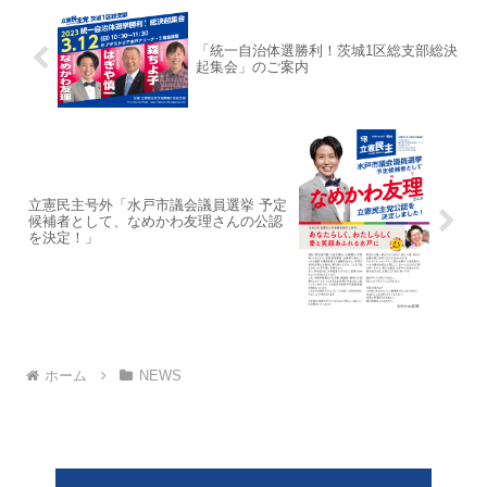
「統一自治体選勝利！茨城1区総支部総決
起集会」のご案内
立憲民主号外「水戸市議会議員選挙 予定
候補者として、なめかわ友理さんの公認
を決定！」
ホーム
NEWS