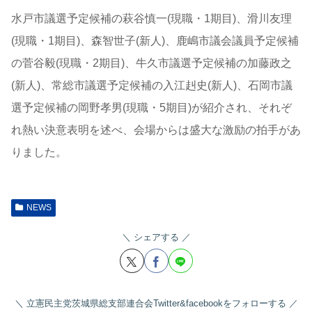
水戸市議選予定候補の萩谷慎一(現職・1期目)、滑川友理
(現職・1期目)、森智世子(新人)、鹿嶋市議会議員予定候補
の菅谷毅(現職・2期目)、牛久市議選予定候補の加藤政之
(新人)、常総市議選予定候補の入江赳史(新人)、石岡市議
選予定候補の岡野孝男(現職・5期目)が紹介され、それぞ
れ熱い決意表明を述べ、会場からは盛大な激励の拍手があ
りました。
NEWS
シェアする
立憲民主党茨城県総支部連合会Twitter&facebookをフォローする