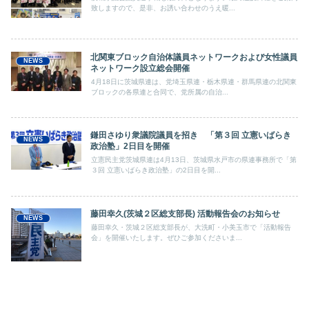
致しますので、是非、お誘い合わせのうえ暖...
北関東ブロック自治体議員ネットワークおよび女性議員
NEWS
ネットワーク設立総会開催
4月18日に茨城県連は、党埼玉県連・栃木県連・群馬県連の北関東
ブロックの各県連と合同で、党所属の自治...
鎌田さゆり衆議院議員を招き 「第３回 立憲いばらき
NEWS
政治塾」2日目を開催
立憲民主党茨城県連は4月13日、茨城県水戸市の県連事務所で「第
３回 立憲いばらき政治塾」の2日目を開...
藤田幸久(茨城２区総支部長) 活動報告会のお知らせ
NEWS
藤田幸久・茨城２区総支部長が、大洗町・小美玉市で「活動報告
会」を開催いたします。ぜひご参加くださいま...