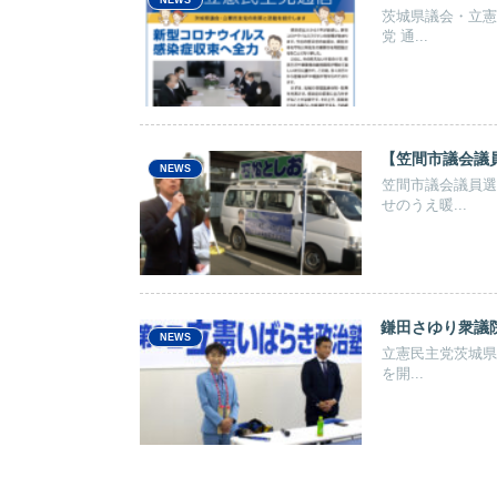
茨城県議会・立憲
党 通...
【笠間市議会議
NEWS
笠間市議会議員選
せのうえ暖...
鎌田さゆり衆議
NEWS
立憲民主党茨城県
を開...