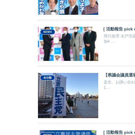
NEWS
滑川友理 水戸市
加◉ ...
【県議会議員選
未分類
是非、お誘い合わ
1...
NEWS