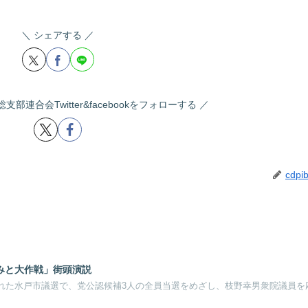
シェアする
部連合会Twitter&facebookをフォローする
cdpib
んみと大作戦」街頭演説
された水戸市議選で、党公認候補3人の全員当選をめざし、枝野幸男衆院議員を