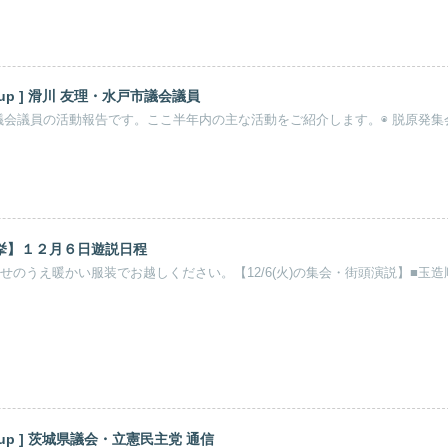
[ 活動報告 pick up ] 滑川 友理・水戸市議会議員
議会議員の活動報告です。ここ半年内の主な活動をご紹介します。◉ 脱原発集
挙】１２月６日遊説日程
せのうえ暖かい服装でお越しください。【12/6(火)の集会・街頭演説】■玉
[ 活動報告 pick up ] 茨城県議会・立憲民主党 通信