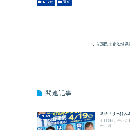
NEWS
選挙
立憲民主党茨城県総支
関連記事
4/19「りっけ
NEWS
4月16日に告示
士に迎...