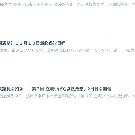
民主党 会派（代表・玉造順一 県議会議員）の活動報告です。茨城県議会・
員選挙】１２月１０日最終遊説日程
挙戦、最終日となります。最終遊説日程をご案内致しますので、是非、お誘
院議員を招き 「第３回 立憲いばらき政治塾」2日目を開催
連は4月13日、茨城県水戸市の県連事務所で「第３回 立憲いばらき政治塾」