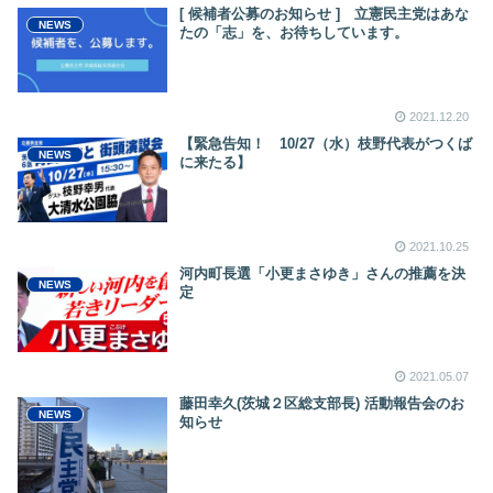
[ 候補者公募のお知らせ ] 立憲民主党はあな
NEWS
たの「志」を、お待ちしています。
2021.12.20
【緊急告知！ 10/27（水）枝野代表がつくば
NEWS
に来たる】
2021.10.25
河内町長選「小更まさゆき」さんの推薦を決
NEWS
定
2021.05.07
藤田幸久(茨城２区総支部長) 活動報告会のお
NEWS
知らせ