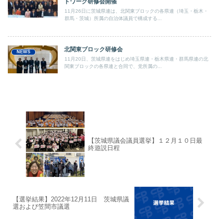
トワーク研修会開催
11月26日に茨城県連は、北関東ブロックの各県連（埼玉・栃木・
群馬・茨城）所属の自治体議員で構成する...
北関東ブロック研修会
NEWS
11月20日、茨城県連をはじめ埼玉県連・栃木県連・群馬県連の北
関東ブロックの各県連と合同で、党所属の...
【茨城県議会議員選挙】１２月１０日最
終遊説日程
【選挙結果】2022年12月11日 茨城県議
選および笠間市議選