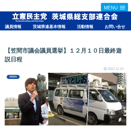
MENU
議員情報
茨城県連基本情報
活動情報
お問い合せ
【笠間市議会議員選挙】１２月１０日最終遊
説日程
2022.12.10
NEWS