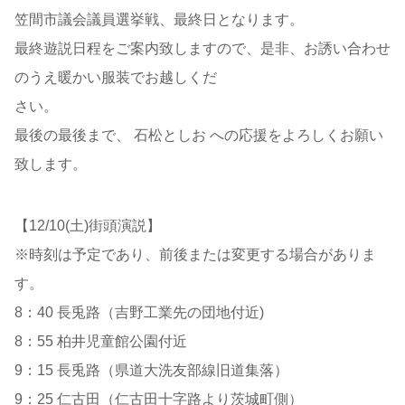
笠間市議会議員選挙戦、最終日となります。
最終遊説日程をご案内致しますので、是非、お誘い合わせ
のうえ暖かい服装でお越しくだ
さい。
最後の最後まで、 石松としお への応援をよろしくお願い
致します。
【12/10(土)街頭演説】
※時刻は予定であり、前後または変更する場合がありま
す。
8：40 長兎路（吉野工業先の団地付近)
8：55 柏井児童館公園付近
9：15 長兎路（県道大洗友部線旧道集落）
9：25 仁古田（仁古田十字路より茨城町側）