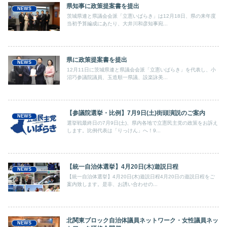
県知事に政策提案書を提出
NEWS
茨城県連と県議会会派「立憲いばらき」は12月18日、県の来年度
当初予算編成にあたり、大井川和彦知事宛...
県に政策提案書を提出
NEWS
12月11日に茨城県連と県議会会派「立憲いばらき」を代表し、小
沼巧参議院議員、玉造順一県議、設楽詠美...
【参議院選挙・比例】7月9日(土)街頭演説のご案内
NEWS
選挙戦最終日の7月9日(土)、県内各地で立憲民主党の政策をお訴え
します。比例代表は「りっけん」へ！9...
【統一自治体選挙】4月20日(木)遊説日程
NEWS
【統一自治体選挙】4月20日(木)遊説日程4月20日の遊説日程をご
案内致します。是非、お誘い合わせの...
北関東ブロック自治体議員ネットワーク・女性議員ネッ
NEWS