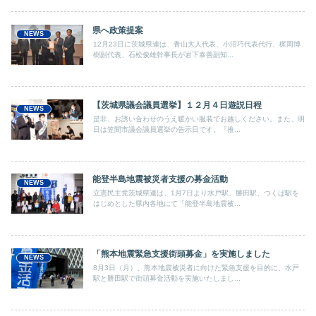
県へ政策提案
NEWS
12月23日に茨城県連は、青山大人代表、小沼巧代表代行、梶岡博
樹副代表、石松俊雄幹事長が岩下泰善副知...
【茨城県議会議員選挙】１２月４日遊説日程
NEWS
是非、お誘い合わせのうえ暖かい服装でお越しください。また、明
日は笠間市議会議員選挙の告示日です。『推...
能登半島地震被災者支援の募金活動
NEWS
立憲民主党茨城県連は、1月7日より水戸駅、勝田駅、つくば駅を
はじめとした県内各地にて「能登半島地震被...
「熊本地震緊急支援街頭募金」を実施しました
NEWS
8月3日（月）、熊本地震被災者に向けた緊急支援を目的に、水戸
駅と勝田駅で街頭募金活動を実施いたしまし...