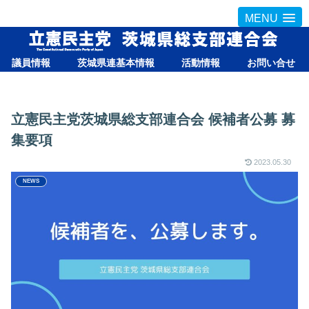
MENU
議員情報
茨城県連基本情報
活動情報
お問い合せ
立憲民主党茨城県総支部連合会 候補者公募 募
集要項
2023.05.30
NEWS