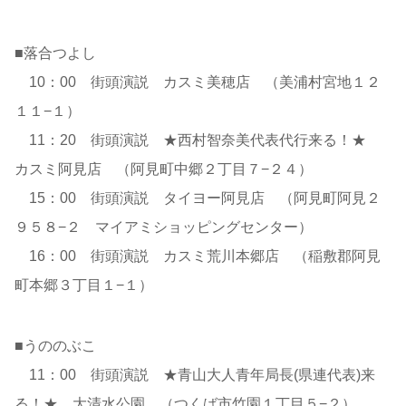
■落合つよし
10：00 街頭演説 カスミ美穂店 （美浦村宮地１２
１１−１）
11：20 街頭演説 ★西村智奈美代表代行来る！★
カスミ阿見店 （阿見町中郷２丁目７−２４）
15：00 街頭演説 タイヨー阿見店 （阿見町阿見２
９５８−２ マイアミショッピングセンター）
16：00 街頭演説 カスミ荒川本郷店 （稲敷郡阿見
町本郷３丁目１−１）
■うののぶこ
11：00 街頭演説 ★青山大人青年局長(県連代表)来
る！★ 大清水公園 （つくば市竹園１丁目５−２）