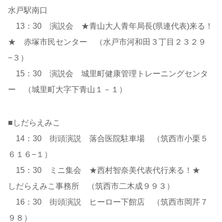
水戸駅南口
13：30 演説会 ★青山大人青年局長(県連代表)来る！
★ 赤塚市民センター （水戸市河和田３丁目２３２９
−３）
15：30 演説会 城里町健康管理トレーニングセンタ
ー （城里町大字下青山１－１）
■しだらえみこ
14：30 街頭演説 落合医院駐車場 （筑西市小栗５
６１６−１）
15：30 ミニ集会 ★西村智奈美代表代行来る！★
しだらえみこ事務所 （筑西市二木成９９３）
16：30 街頭演説 ヒーロー下館店 （筑西市岡芹７
９８）