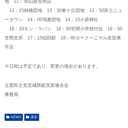
地 11：30山新笠間店
13：15柿橋団地 13：30東ケ丘団地 13：50富士ニュ
ータウン 14：00鴻巣団地 14：15小原神社
16：20モン・ラパン 16：30笠間小学校付近 16：50
笠間支所 17：15稲田駅 18：40ヨークベニマル友部東
平店
※日程は予定であり、変更の場合があります。
立憲民主党茨城県総支部連合会
事務局
NEWS
選挙