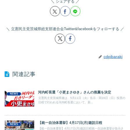
シェアする
立憲民主党茨城県総支部連合会Twitter&facebookをフォローする
cdpibaraki
関連記事
河内町長選「小更まさゆき」さんの推薦を決定
NEWS
立憲民主党茨城県連は、5月11日（火）告示・同16日（日）投票の
日程で行われる河内町長選において、新...
【統一自治体選挙】4月17日(月)遊説日程
NEWS
【統一自治体選挙】4月17日(月)遊説日程統一自治体選挙が告示さ