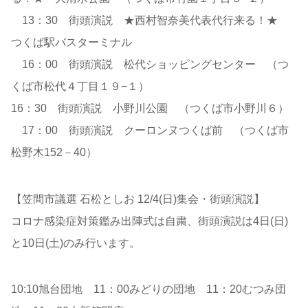
13：30 街頭演説 ★西村智奈美代表代行来る！★
つくば駅バスターミナル
16：00 街頭演説 松代ショッピングセンター （つ
くば市松代４丁目１９−１）
16：30 街頭演説 小野川公園 （つくば市小野川６）
17：00 街頭演説 クーロンヌつくば前 （つくば市
松野木152－40）
【笠間市議選 石松としお 12/4(日)集会・街頭演説】
コロナ感染症対策鑑み出陣式は自粛、街頭演説は4日(日)
と10日(土)のみ行います。
10:10旭台団地 11：00みどりの団地 11：20むつみ団