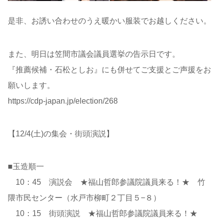
是非、お誘い合わせのうえ暖かい服装でお越しください。
また、明日は笠間市議会議員選挙の告示日です。
『推薦候補・石松としお』にも併せてご支援とご声援をお
願いします。
https://cdp-japan.jp/election/268
【12/4(土)の集会・街頭演説】
■玉造順一
10：45 演説会 ★福山哲郎参議院議員来る！★ 竹
隈市民センター（水戸市柳町２丁目５−８）
10：15 街頭演説 ★福山哲郎参議院議員来る！★