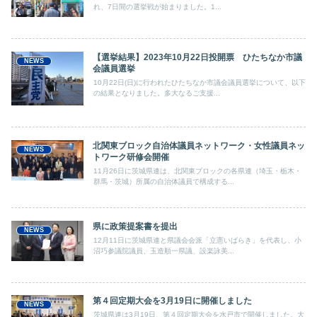
れ、7日間の選挙戦が始まりました。1...
【選挙結果】2023年10月22日投開票 ひたちなか市議
NEWS
会議員選挙
10月22日(日)に行われたひたちなか市議会議員選挙について、以下
の結果となりました。多大なるご支援...
北関東ブロック自治体議員ネットワーク・女性議員ネッ
NEWS
トワーク研修会開催
11月26日に茨城県連は、北関東ブロックの各県連（埼玉・栃木・
群馬・茨城）所属の自治体議員で構成する...
県に政策提案書を提出
NEWS
12月11日に茨城県連と県議会会派「立憲いばらき」を代表し、小
沼巧参議院議員、玉造順一県議、設楽詠美...
第４回定期大会を3月19日に開催しました
NEWS
茨城県連は3月19日、第４回定期大会を水戸市で開催しました。大