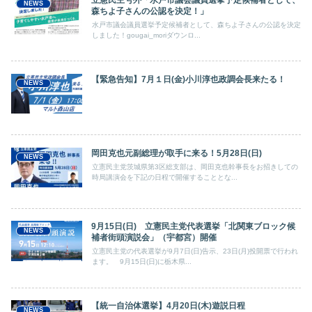
立憲民主号外「水戸市議会議員選挙予定候補者として、
NEWS
森ちよ子さんの公認を決定！」
水戸市議会議員選挙予定候補者として、森ちよ子さんの公認を決定
しました！gougai_moriダウンロ...
【緊急告知】7月１日(金)小川淳也政調会長来たる！
NEWS
岡田克也元副総理が取手に来る！5月28日(日)
NEWS
立憲民主党茨城県第3区総支部は、岡田克也幹事長をお招きしての
時局講演会を下記の日程で開催することとな...
9月15日(日) 立憲民主党代表選挙「北関東ブロック候
NEWS
補者街頭演説会」（宇都宮）開催
立憲民主党の代表選挙が9月7日(日)告示、23日(月)投開票で行われ
ます。 9月15日(日)に栃木県...
【統一自治体選挙】4月20日(木)遊説日程
NEWS