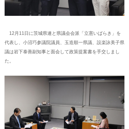
12月11日に茨城県連と県議会会派「立憲いばらき」を
代表し、小沼巧参議院議員、玉造順一県議、設楽詠美子県
議は岩下泰善副知事と面会して政策提案書を手交しまし
た。