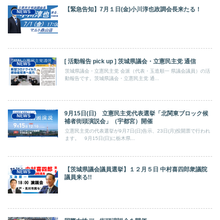
【緊急告知】7月１日(金)小川淳也政調会長来たる！
NEWS
[ 活動報告 pick up ] 茨城県議会・立憲民主党 通信
NEWS
茨城県議会・立憲民主党 会派（代表・玉造順一 県議会議員）の活
動報告です。茨城県議会・立憲民主党 通...
9月15日(日) 立憲民主党代表選挙「北関東ブロック候
NEWS
補者街頭演説会」（宇都宮）開催
立憲民主党の代表選挙が9月7日(日)告示、23日(月)投開票で行われ
ます。 9月15日(日)に栃木県...
【茨城県議会議員選挙】１２月５日 中村喜四郎衆議院
NEWS
議員来る!!