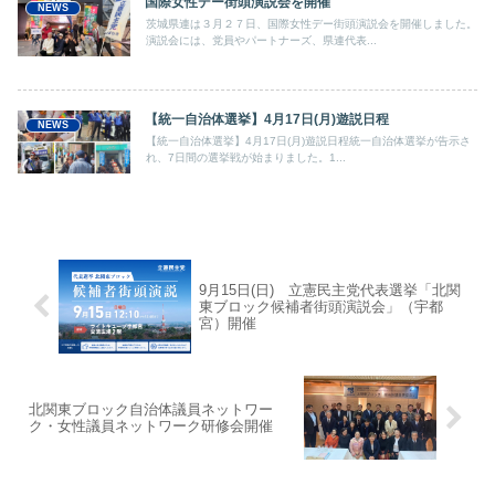
国際女性デー街頭演説会を開催
NEWS
茨城県連は３月２７日、国際女性デー街頭演説会を開催しました。
演説会には、党員やパートナーズ、県連代表...
【統一自治体選挙】4月17日(月)遊説日程
NEWS
【統一自治体選挙】4月17日(月)遊説日程統一自治体選挙が告示さ
れ、7日間の選挙戦が始まりました。1...
9月15日(日) 立憲民主党代表選挙「北関
東ブロック候補者街頭演説会」（宇都
宮）開催
北関東ブロック自治体議員ネットワー
ク・女性議員ネットワーク研修会開催